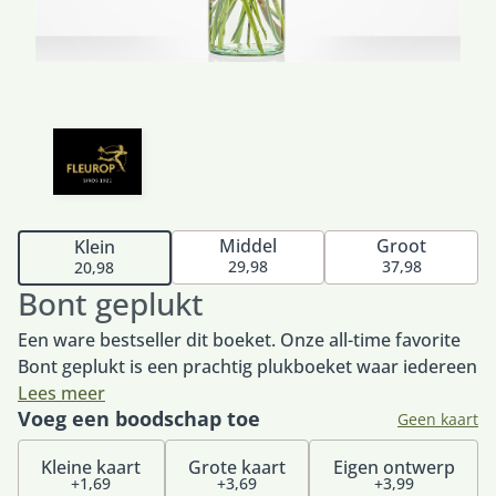
Middel
Groot
Klein
29,98
37,98
20,98
Bont geplukt
Een ware bestseller dit boeket. Onze all-time favorite
Bont geplukt is een prachtig plukboeket waar iedereen
blij van wordt. Bont geplukt kenmerkt zich door de
Lees meer
Voeg een boodschap toe
kleurrijke gerbera, mooie roos en de gele bolletjes
Geen kaart
(craspedia). Het perfecte boeket om iemand mee te
Kleine kaart
Grote kaart
Eigen ontwerp
verrassen, feliciteren of verwennen. Tip: bestel onze
+1,69
+3,69
+3,99