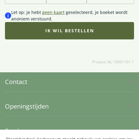
bijpassende vaas erbij en maak de verrassing
compleet.
Let op: je hebt
geen kaart
geselecteerd, je boeket wordt
anoniem verstuurd.
IK WIL BESTELLEN
Product: NL-10001101-1
Contact
Openingstijden
Service