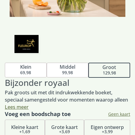
Klein
Middel
Groot
69,98
99,98
129,98
Bijzonder royaal
Pak groots uit met dit indrukwekkende boeket,
speciaal samengesteld voor momenten waarop alleen
het allermooiste goed genoeg is. Met een weelderige
Lees meer
Voeg een boodschap toe
mix van hoogwaardige, dagverse bloemen straalt dit
Geen kaart
boeket luxe, kracht en elegantie uit. Perfect om
Kleine kaart
Grote kaart
Eigen ontwerp
iemand te bedanken, te feliciteren of te laten zien
+1,69
+3,69
+3,99