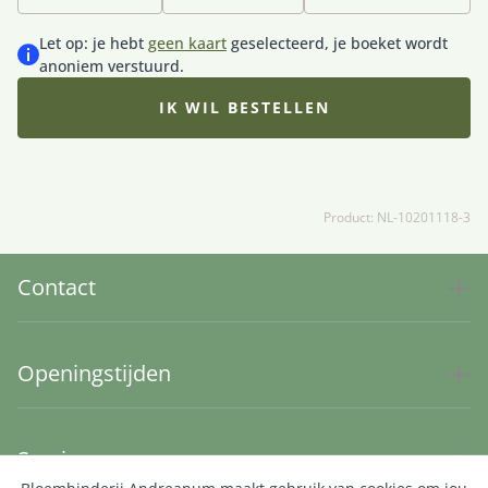
hoeveel iemand voor je betekent. Met zorg en
vakmanschap samengesteld door de lokale Fleurop
Let op: je hebt
geen kaart
geselecteerd, je boeket wordt
vakbloemist en persoonlijk bezorgd. De afbeelding
anoniem verstuurd.
toont het boeket in middelformaat. Door het gebruik
van dagverse seizoensbloemen kan het uiteindelijke
IK WIL BESTELLEN
boeket iets afwijken. Exclusief vaas. Tip: bestel een
vaas mee, zodat de ontvanger direct van de bloemen
kan genieten.
Product: NL-10201118-3
Contact
Openingstijden
Service