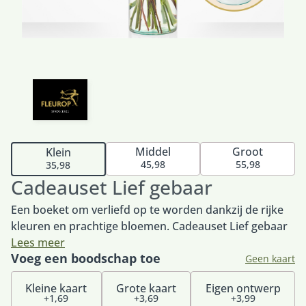
Middel
Groot
Klein
45,98
55,98
35,98
Cadeauset Lief gebaar
Een boeket om verliefd op te worden dankzij de rijke
kleuren en prachtige bloemen. Cadeauset Lief gebaar
is het perfecte geschenk om iemand écht mee te
Lees meer
Voeg een boodschap toe
verrassen. Het boeket wordt geleverd inclusief vaas
Geen kaart
zodat de ontvanger direct kan genieten van dit
Kleine kaart
Grote kaart
Eigen ontwerp
prachtige, sfeervolle boeket.
+1,69
+3,69
+3,99