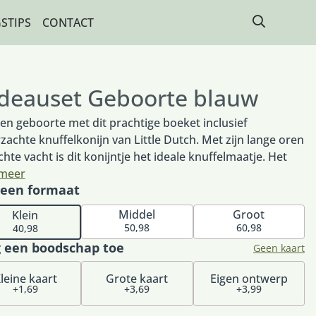
STIPS
CONTACT
deauset Geboorte blauw
een geboorte met dit prachtige boeket inclusief
zachte knuffelkonijn van Little Dutch. Met zijn lange oren
chte vacht is dit konijntje het ideale knuffelmaatje. Het
t wordt met liefde samengesteld door de lokale Fleurop
 meer
 een formaat
oemist. Het perfecte cadeau om te geven aan de
erse (groot)ouders. Het boeket wordt met zorg
Middel
Groot
Klein
gesteld door de bloemist met de mooiste blauwe,
50,98
60,98
40,98
e en witte seizoensbloemen die op dat moment goed
 een boodschap toe
Geen kaart
ijgbaar zijn. Daardoor kan het boeket iets afwijken van de
nde afbeelding.
leine kaart
Grote kaart
Eigen ontwerp
+1,69
+3,69
+3,99