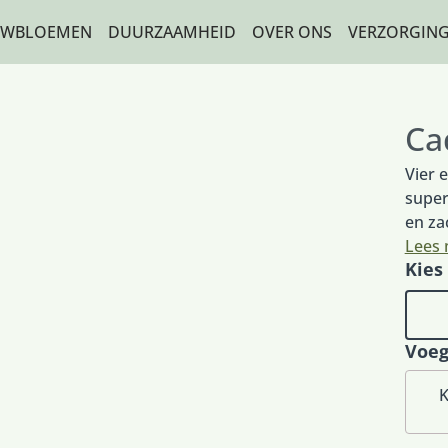
WBLOEMEN
DUURZAAMHEID
OVER ONS
VERZORGING
RTE
ANCE
Ca
TTEN
Vier 
super
ETTEN
en za
TEN
boeke
Lees
Kies
vakbl
N
kersv
samen
RKTE
paars
Voeg
verkr
getoo
K
CITATIE