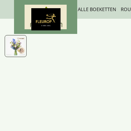
ALLE BOEKETTEN
ROU
BEDANKT EN GEBOO
ROUW EN CONDOLE
LUXE-CADEAUBOEKE
PLUK EN VELDBOEK
POPULAIRE BOEKET
SEIZOENSBOEKETTE
BETERSCHAP EN STE
ROZEN
VERJAARDAG EN FELI