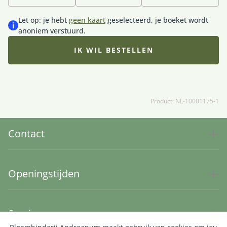
bloemist met de mooiste roze seizoensbloemen die op
dat moment goed verkrijgbaar zijn. Daardoor kan het
Let op: je hebt
geen kaart
geselecteerd, je boeket wordt
boeket iets afwijken van de getoonde afbeelding.
anoniem verstuurd.
IK WIL BESTELLEN
Product: NL-10001175-1
Contact
Openingstijden
Service