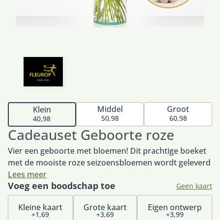
Middel
Groot
Klein
50,98
60,98
40,98
Cadeauset Geboorte roze
Vier een geboorte met bloemen! Dit prachtige boeket
met de mooiste roze seizoensbloemen wordt geleverd
in combinatie met een ultrazacht knuffelkonijn van
Lees meer
Voeg een boodschap toe
Little Dutch. Voor urenlang knuffelplezier. Het perfecte
Geen kaart
cadeau om te geven aan de nieuwe (groot)ouders. Het
Kleine kaart
Grote kaart
Eigen ontwerp
boeket wordt met zorg samengesteld door de
+1,69
+3,69
+3,99